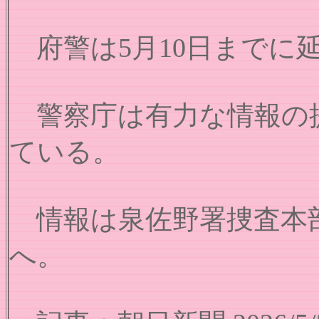
府警は5月10日までに延べ
警察庁は有力な情報の提
ている。
情報は泉佐野署捜査本部（072・4
へ。